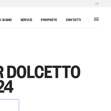
IT
I SIAMO
SERVIZI
PROPOSTE
CONTATTI
R DOLCETTO
24