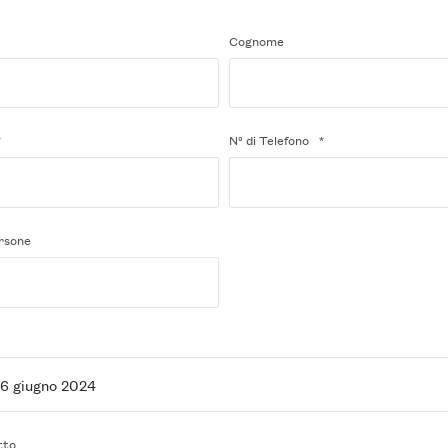
Cognome
*
N° di Telefono
*
ersone
tto