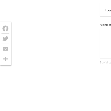
RIchies
Facebook
Twitter
Email
Scrivi q
Condividi