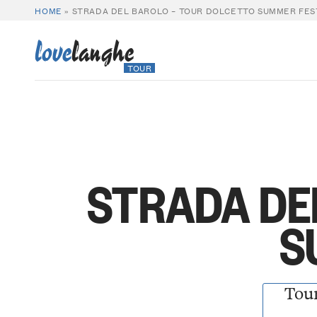
HOME
»
STRADA DEL BAROLO – TOUR DOLCETTO SUMMER FES
love
langhe
TOUR
STRADA DE
S
Tou