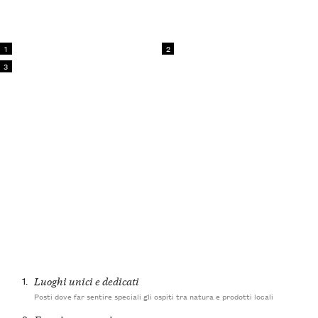
1
2
3
1.
Luoghi unici e dedicati
Posti dove far sentire speciali gli ospiti tra natura e prodotti locali