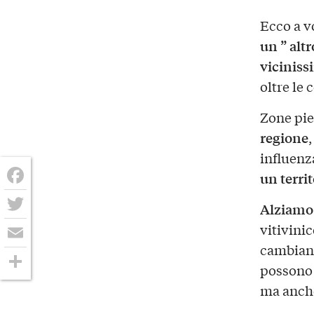
Ecco a v
un ” alt
viciniss
oltre le 
Zone pie
regione
influenza
un terri
Facebook
Alziamo 
Twitter
vitivinic
cambiano
Email
possono 
Condividi
ma anche