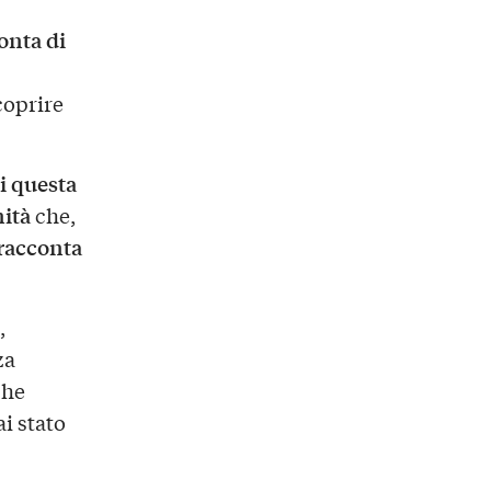
onta di
coprire
i questa
nità
che,
racconta
,
za
che
i stato