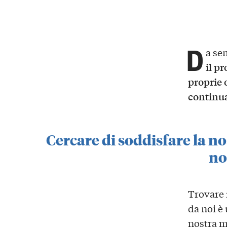
D
a se
il pr
proprie 
continua
Cercare di soddisfare la no
no
Trovare
da noi è
nostra m