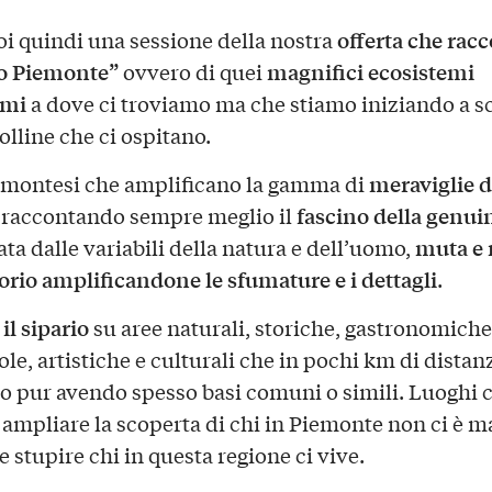
offerta che racc
oi quindi una sessione della nostra
ro Piemonte”
magnifici ecosistemi
ovvero di quei
imi
a dove ci troviamo ma che stiamo iniziando a s
colline che ci ospitano.
meraviglie d
montesi che amplificano la gamma di
fascino della genui
, raccontando sempre meglio il
muta e 
ta dalle variabili della natura e dell’uomo,
torio amplificandone le sfumature e i dettagli
.
il sipario
su aree naturali, storiche, gastronomiche
ole, artistiche e culturali che in pochi km di distan
 pur avendo spesso basi comuni o simili. Luoghi 
ampliare la scoperta di chi in Piemonte non ci è ma
 stupire chi in questa regione ci vive.