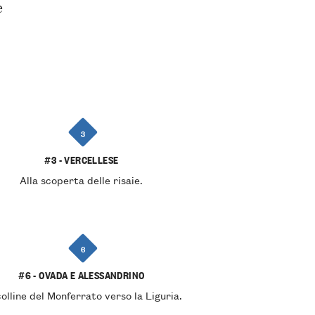
e
3
#3 - VERCELLESE
Alla scoperta delle risaie.
6
#6 - OVADA E ALESSANDRINO
olline del Monferrato verso la Liguria.