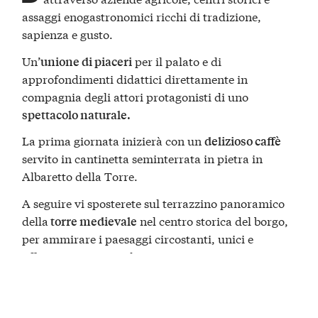
assaggi enogastronomici ricchi di tradizione,
sapienza e gusto.
Un’
per il palato e di
unione di piaceri
approfondimenti didattici direttamente in
compagnia degli attori protagonisti di uno
spettacolo naturale.
La prima giornata inizierà con un
delizioso caffè
servito in cantinetta seminterrata in pietra in
Albaretto della Torre.
A seguire vi sposterete sul terrazzino panoramico
della
nel centro storica del borgo,
torre medievale
per ammirare i paesaggi circostanti, unici e
affascinanti in tutte le stagioni.
Qui degusterete un buon
,
calice di Alta Langa
abbinato a dei deliziosi assaggi di specialità del