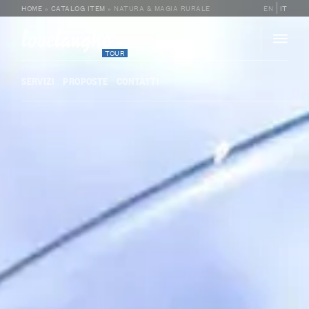
HOME
»
CATALOG ITEM
»
NATURA & MAGIA RURALE
EN
IT
love
langhe
TOUR
SERVIZI
PROPOSTE
CONTATTI