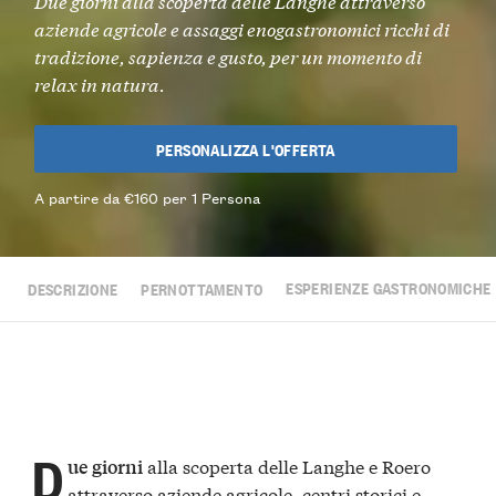
Due giorni alla scoperta delle Langhe attraverso
aziende agricole e assaggi enogastronomici ricchi di
tradizione, sapienza e gusto, per un momento di
relax in natura.
PERSONALIZZA L'OFFERTA
A partire da €160 per 1 Persona
DESCRIZIONE
PERNOTTAMENTO
ESPERIENZE GASTRONOMICHE
D
alla scoperta delle Langhe e Roero
ue giorni
attraverso aziende agricole, centri storici e