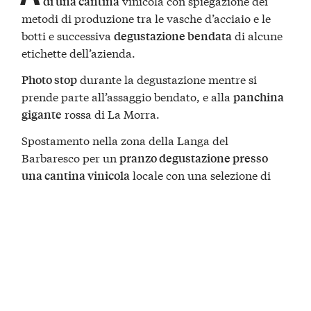
vinicola con spiegazione dei
di una cantina
metodi di produzione tra le vasche d’acciaio e le
botti e successiva
di alcune
degustazione
bendata
etichette dell’azienda.
durante la degustazione mentre si
Photo stop
prende parte all’assaggio bendato, e alla
panchina
rossa di La Morra.
gigante
Spostamento nella zona della Langa del
Barbaresco per un
pranzo degustazione presso
locale con una selezione di
una cantina vinicola
salumi e formaggi locali e un piatto caldo della
tradizione.
DAL PRODUTTORE
visita e degustazione