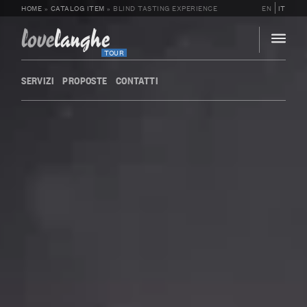
HOME
»
CATALOG ITEM
»
BLIND TASTING EXPERIENCE
EN
IT
love
langhe
TOUR
SERVIZI
PROPOSTE
CONTATTI